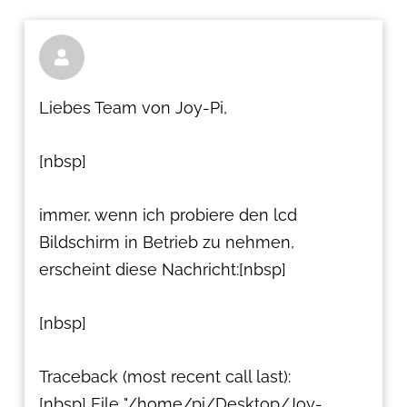

Liebes Team von Joy-Pi,
[nbsp]
immer, wenn ich probiere den lcd
Bildschirm in Betrieb zu nehmen,
erscheint diese Nachricht:[nbsp]
[nbsp]
Traceback (most recent call last):
[nbsp] File "/home/pi/Desktop/Joy-