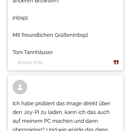
anderen Browsern.
[nbsp]
Mit freundlichen Grüßen[nbsp]
Toni Tannhäuser
16.09.21 17:09

Ich habe probiert das Image direkt über
den Joy-Pi zu laden, kann ich das auch
auf meinem PC machen und dann
überspielen? Und wie würde das dann