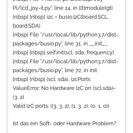
Pi/lcd_joy-it.py", line 14, in [lt]module[gt]
[nbsp] [nbsp] i2c = busio.I2C(board.SCL,
board.SDA)
[nbsp] File "/usr/local/lib/python3.7/dist-
packages/busio.py", line 31, in __init__
[nbsp] [nbsp] self.init(scl, sda, frequency)
[nbsp] File "/usr/local/lib/python3.7/dist-
packages/busio.py", line 72, in init
[nbsp] [nbsp] (scl, sda), i2cPorts
ValueError: No Hardware I2C on (scl,sda)=
(3, 2)
Valid I2C ports: ((3, 3, 2), (1, 3, 2), (0, 1, 0))
Ist das ein Soft- oder Hardware Problem?