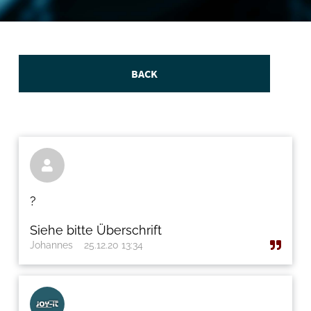
BACK

?
Siehe bitte Überschrift
Johannes
25.12.20 13:34