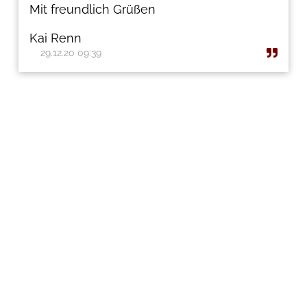
Mit freundlich Grüßen
Kai Renn
29.12.20 09:39
Legal Disclosure
Data Privacy
© 2026 Copyright by
Joy-IT