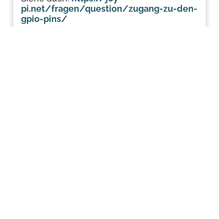
pi.net/fragen/question/zugang-zu-den-
gpio-pins/
Grüße
Christoph (Joy-IT)
Christoph
27.10.20 10:01