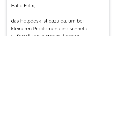
Hallo Felix,
das Helpdesk ist dazu da, um bei
kleineren Problemen eine schnelle
Hilfestellung leisten zu können.
Bei Problemen wie deinen, wo ggf. auch
ein Hardware-Defekt und/oder eine
Reklamation im Raum steht, bietet sich
das Helpdesk allein aus
Datenschutzgründen schon nicht an.
In solchen Fällen kann unser Service dann
schnelle und gezielte Hilfe leisten. Ich
bitte hierfür um Verständnis. 🙂