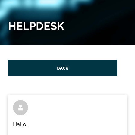
HELPDESK
BACK

Hallo,