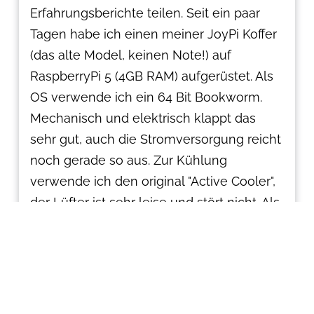
Erfahrungsberichte teilen. Seit ein paar
Tagen habe ich einen meiner JoyPi Koffer
(das alte Model, keinen Note!) auf
RaspberryPi 5 (4GB RAM) aufgerüstet. Als
OS verwende ich ein 64 Bit Bookworm.
Mechanisch und elektrisch klappt das
sehr gut, auch die Stromversorgung reicht
noch gerade so aus. Zur Kühlung
verwende ich den original "Active Cooler",
der Lüfter ist sehr leise und stört nicht. Als
OS verwende ich ein 64 Bit Bookworm.
Die Geschwindigkeit ist beeindruckend,
gegenüber dem RaspberryPi 4 hat sich da
einiges getan. Ich arbeite mit C++ und
Visual Studio Code, da ist das wirklich ein