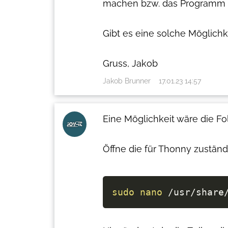
machen bzw. das Programm un
Gibt es eine solche Möglich
Gruss, Jakob
Jakob Brunner
17.01.23 14:57
Eine Möglichkeit wäre die Fo
Öffne die für Thonny zuständ
sudo
nano
 /usr/share