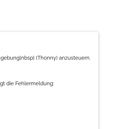
mgebung[nbsp] (Thonny) anzusteuern.
lgt die Fehlermeldung: