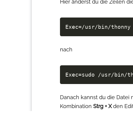
Hier änderst du die Zeilen di
Exec
=
nach
Exec
=
sudo /usr/bin/t
Danach kannst du die Datei 
Kombination
Strg + X
den Edi
öffnen. 🙂
Liebe Grüße