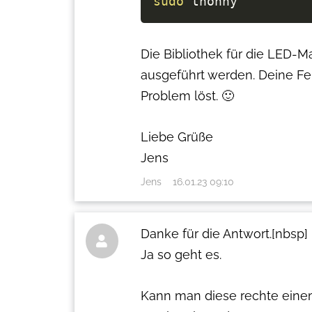
sudo
 thonny
Die Bibliothek für die LED-M
ausgeführt werden. Deine Fe
Problem löst. 🙂
Liebe Grüße
Jens
Jens
16.01.23 09:10
Danke für die Antwort.[nbsp]

Ja so geht es.
Kann man diese rechte einem