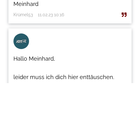
Meinhard
Krümel53
11.02.23 10:16
Hallo Meinhard,
leider muss ich dich hier enttäuschen.
Eine Modifikation ist zwar weiterhin in
Planung, wird aber erst in zukünftigen
Revisionen umgesetzt werden. Sobald es
hierzu etwas neues gibt, halte ich dich
hier gerne auf dem laufenden. 🙂