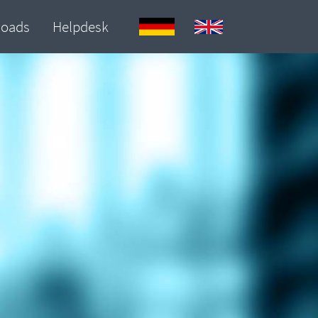
loads
Helpdesk