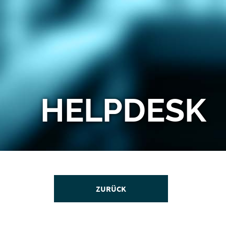
HELPDESK
ZURÜCK