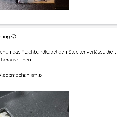
nung 🙂.
 denen das Flachbandkabel den Stecker verlässt, di
 herausziehen.
 Klappmechanismus: