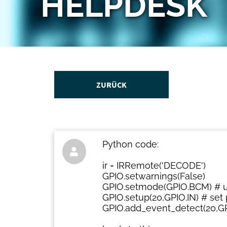
HELPDESK
ZURÜCK
Python code:

ir = IRRemote('DECODE')
GPIO.setwarnings(False)
GPIO.setmode(GPIO.BCM) # u
GPIO.setup(20,GPIO.IN) # set 
GPIO.add_event_detect(20,GP