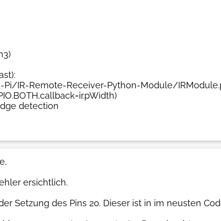
n3)
st):
Pi/IR-Remote-Receiver-Python-Module/IRModule.py",
IO.BOTH,callback=ir.pWidth)
edge detection
e,
hler ersichtlich.
der Setzung des Pins 20. Dieser ist in im neusten Code 