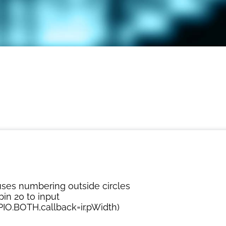
ses numbering outside circles
pin 20 to input
IO.BOTH,callback=ir.pWidth)