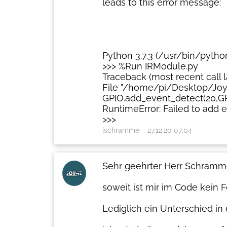
leads to this error message:
Python 3.7.3 (/usr/bin/pytho
>>> %Run IRModule.py
Traceback (most recent call la
File "/home/pi/Desktop/Joy-
GPIO.add_event_detect(20,GP
RuntimeError: Failed to add 
>>>
jschramme
27.12.20 07:04
Sehr geehrter Herr Schramm
soweit ist mir im Code kein Fe
Lediglich ein Unterschied in 