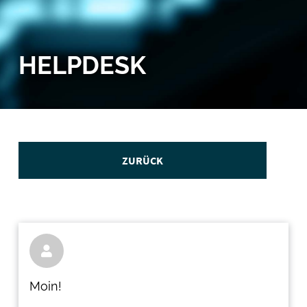
HELPDESK
ZURÜCK

Moin!