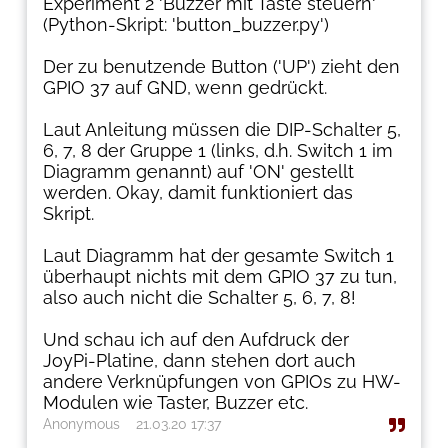
Experiment 2 'Buzzer mit Taste steuern'
(Python-Skript: 'button_buzzer.py')
Der zu benutzende Button ('UP') zieht den
GPIO 37 auf GND, wenn gedrückt.
Laut Anleitung müssen die DIP-Schalter 5,
6, 7, 8 der Gruppe 1 (links, d.h. Switch 1 im
Diagramm genannt) auf 'ON' gestellt
werden. Okay, damit funktioniert das
Skript.
Laut Diagramm hat der gesamte Switch 1
überhaupt nichts mit dem GPIO 37 zu tun,
also auch nicht die Schalter 5, 6, 7, 8!
Und schau ich auf den Aufdruck der
JoyPi-Platine, dann stehen dort auch
andere Verknüpfungen von GPIOs zu HW-
Modulen wie Taster, Buzzer etc.
Anonymous
21.03.20 17:37