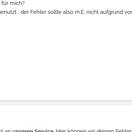
 für mich?
enutzt , der Fehler sollte also m.E. nicht aufgrund 
kt an
unseren Service
. Hier können wir deinen Fehler