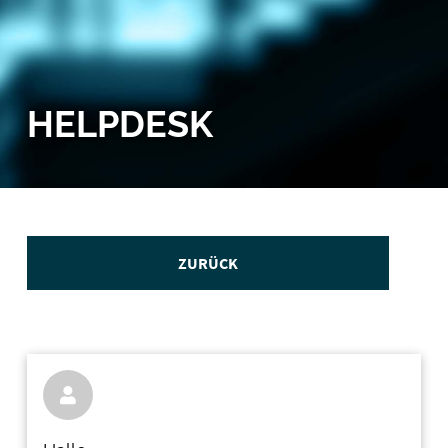
HELPDESK
ZURÜCK
