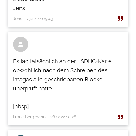
Jens
Jens
27.12.22 09:43

Es lag tatsächlich an der uSDHC-Karte,
obwohl ich nach dem Schreiben des
Images alle geschriebenen Blöcke
überprüft hatte.
[nbsp]
Frank Bergmann
28.12.22 10:28