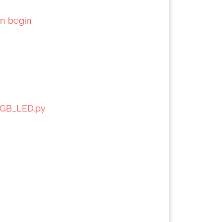
in begin
_RGB_LED.py