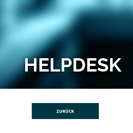
HELPDESK
ZURÜCK