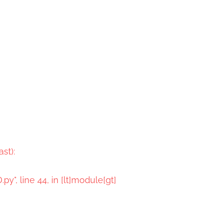
st):
", line 44, in [lt]module[gt]