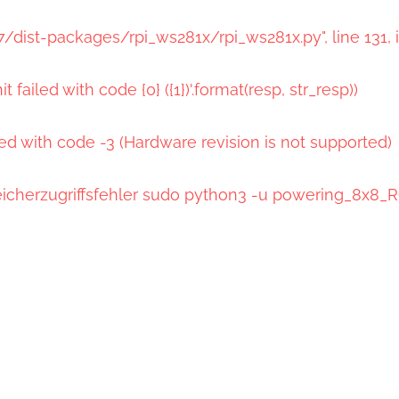
7/dist-packages/rpi_ws281x/rpi_ws281x.py", line 131, 
 failed with code {0} ({1})'.format(resp, str_resp))
led with code -3 (Hardware revision is not supported)
peicherzugriffsfehler sudo python3 -u powering_8x8