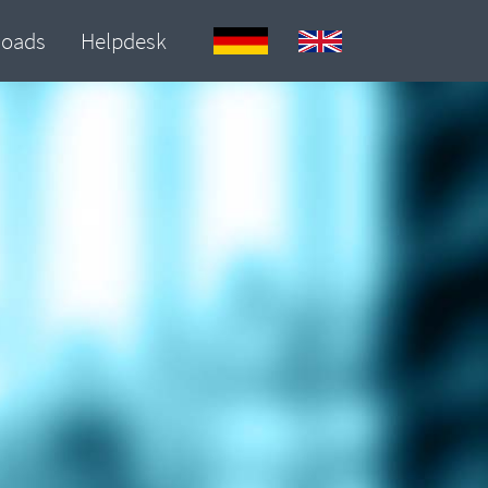
loads
Helpdesk